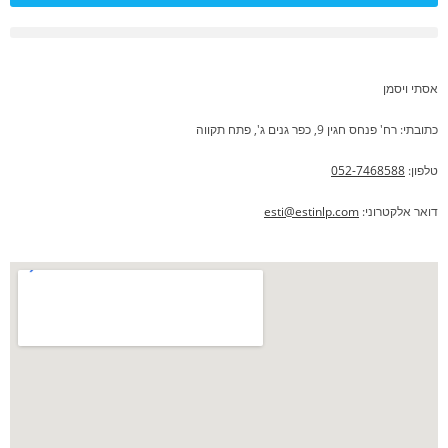
מהו NLP
שאלות נפוצות FAQ
אסתי ויסמן
כתובתי: רח' פנחס חגין 9, כפר גנים ג', פתח תקווה
טלפון:
052-7468588
דואר אלקטרוני:
esti@estinlp.com