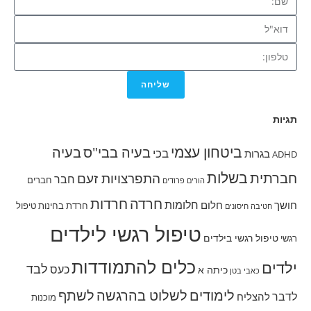
שליחה
תגיות
ביטחון עצמי
בעיה בבי"ס
בעיה
בכי
בגרות
ADHD
בשלות
חברתית
התפרצויות זעם
חבר
חברים
הורים פרודים
חרדה
חרדות
חלומות
חושך
חלום
חרדת בחינות
טיפול
חטיבה
חיסונים
טיפול רגשי לילדים
טיפול רגשי בילדים
רגשי
כלים להתמודדות
ילדים
לבד
כעס
כיתה א
כאבי בטן
לימודים
לשלוט בהרגשה
לשתף
לדבר
להצליח
מוכנות