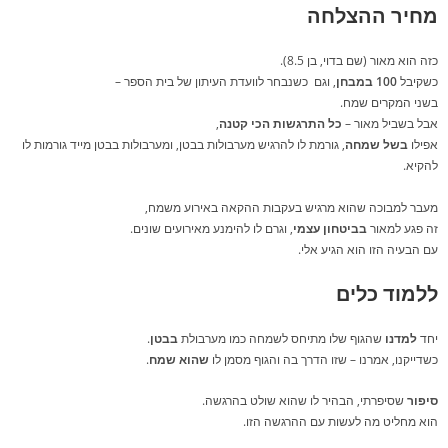
מחיר ההצלחה
כזה הוא מאור (שם בדוי, בן 8.5).
כשקיבל
100 במבחן
, וגם כשנבחר לוועדת העיתון של בית הספר –
בשני המקרים שמח.
אבל בשביל מאור –
כל התרגשות הכי קטנה
,
אפילו
בשל שמחה
, גורמת לו להרגיש מערבולות בבטן, ומערבולות בבטן מייד גורמות לו
להקיא.
מעבר למבוכה שהוא מרגיש בעקבות ההקאה באירוע משמח,
זה פגע למאור
בביטחון עצמי
, ‏וגרם לו להימנע מאירועים שונים.
עם הבעיה הזו הוא הגיע אלי.
ללמוד כלים
יחד
למדנו
שהגוף שלו מתיחס לשמחה כמו מערבולת
בבטן
.
כשדייקנו, אמרנו – שזו הדרך בה והגוף מסמן לו
שהוא
שמח
.
סיפור
שסיפרתי, הבהיר לו שהוא שולט בהרגשה.
הוא מחליט מה לעשות עם ההרגשה הזו.