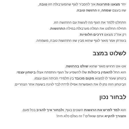
יחד
מצאנו
פתרונות
איך להסביר לגוף שהמערבולת הזו
טובה
,
שזו בעצם
שמחה
, זו
הרגשה טובה.
התחלנו ללמד את הגוף מה לעשות עם ההרגשה הזו.
תחילה החלפנו את המלה מערבולת במילה
התרגשות
.
רק אח"כ מצאנו
דרכים חלופיות
בעזרתן אמר מאור לגוף שהוא מבין שזו התרגשות טובה, משמחה.
לשלוט במצב
אט-אט הרגיש מאור שהוא
שולט
בהרגשה.
הוא החל
להאמין
ביכולות
שלו להשפיע על הגוף והתפתח אצלו
ביטחון
עצמי
.
ביטחון שעזר לו למצוא
מקום
מכובד
בין תלמידי הכיתה ועם עצמו.
הביטחון הזה נתן לו את האפשרות אפילו לרדת לבד לגינה בשעות אחר הצהריים.
לבחור נכון
הוא
למד לפרש את הרגשות
השונים בגוף,
ולבחור איך להגיב
בכל פעם.
והצורך להקיא
אתם שואלים ? זה נעלם כלא היה!