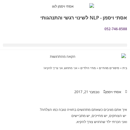
אסתי ויסמן - NLP לשינוי רגשי והתנהגותי
052-746-8588
מהו NLP
שאלות נפוצות FAQ
בית
»
סיפורים מהחיים
»
מחיי הילדים
»
אני מתרגש, אני צריך להקיא!
אסתי ויסמן
נובמבר 21, 2017
איך אתם מגיבים כשאתם מתרגשים בחוויה טובה כמו הצלחה?
‏ יש הצוחקים, יש מחייכים, יש מתביישים
ואני הכרתי ילד שהרגיש צורך להקיא.