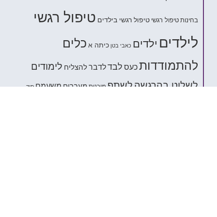
טיפול רגשי
טיפול רגשי בילדים
בחינות
טיפול רגשי
לילדים
כלים
ילדים
כיתה א
כאבי בטן
להתמודדות
לימודים
לבד
כעס
לדבר
להצליח
לשלוט בהרגשה
לשתף
משעמם
מעברים
מוכנות
סוד
פחדים וחרדות
ציונים גבוהים
פחדים
ציונים
קונצרטה
שיפור בלימודים
ריאיון
ריטלין