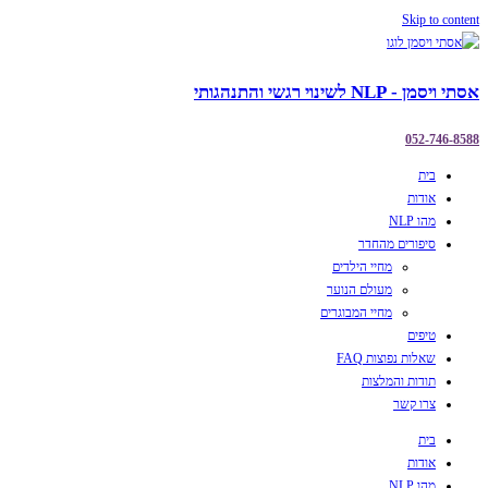
Skip to content
אסתי ויסמן - NLP לשינוי רגשי והתנהגותי
052-746-8588
בית
אודות
מהו NLP
סיפורים מהחדר
מחיי הילדים
מעולם הנוער
מחיי המבוגרים
טיפים
שאלות נפוצות FAQ
תודות והמלצות
צרו קשר
בית
אודות
מהו NLP