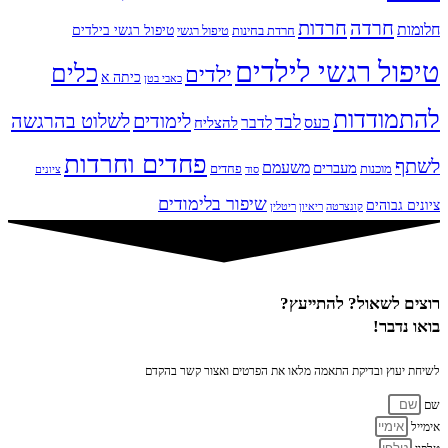
חרדה
חרדות
חלומות
טיפול רגשי בילדים
חרדת בחינות
טיפול רגשי
טיפול רגשי לילדים
כלים
ילדים
כיתה א
כאבי בטן
להתמודדות
לימודים
לשלוט בהרגשה
לבד
כעס
לדבר
להצליח
פחדים וחרדות
לשתף
משעמם
מעברים
מוכנות
פחדים
סוד
ציונים
שיפור בלימודים
ציונים גבוהים
קונצרטה
ריאיון
ריטלין
רוצים לשאול? להתייעץ?
בואו נדבר!
לשיחת יעוץ ובדיקת התאמה מלאו את הפרטים ואצור קשר בהקדם
שם
אימייל