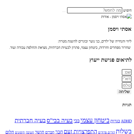
חיפוש
אסתי ויסמן
ליווי והנחייה של ילדים, בני נוער ובוגרים להשגת מטרה:
שחרור מפחדים וחרדות, ביטחון עצמי, פתרון לבעיות חברתיות, מציאת והחלפת עבודה ועוד.
לתיאום פגישת ייעוץ
שליחה
תגיות
ביטחון עצמי
בעיה בבי"ס
בעיה חברתית
בכי
בגרות
ADHD
בשלות
התפרצויות זעם
חבר
חושך
חלום
חברים
הורים פרודים
חטיבה
חיסונים