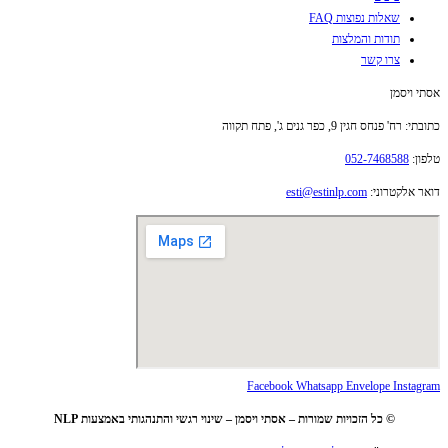
שאלות נפוצות FAQ
תודות והמלצות
צרו קשר
אסתי ויסמן
כתובתי: רח' פנחס חגין 9, כפר גנים ג', פתח תקווה
טלפון:
052-7468588
דואר אלקטרוני:
esti@estinlp.com
Facebook
Whatsapp
Envelope
Instagram
© כל הזכויות שמורות – אסתי ויסמן – שינוי רגשי והתנהגותי באמצעות NLP