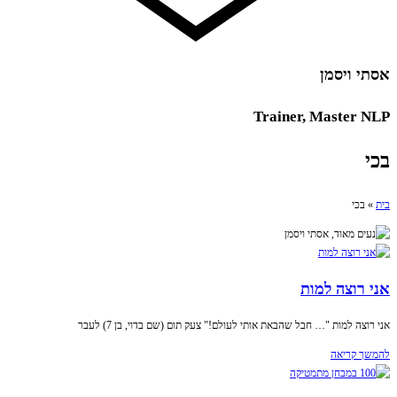
אסתי ויסמן
Trainer, Master NLP
בכי
בית
»
בכי
אני רוצה למות
אני רוצה למות "… חבל ‏שהבאת אותי לעולם!" ‏צעק תום (שם בדוי, בן 7) לעבר
להמשך קריאה