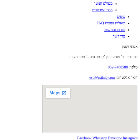
מעולם הנוער
מחיי המבוגרים
טיפים
שאלות נפוצות FAQ
תודות והמלצות
צרו קשר
אסתי ויסמן
כתובתי: רח' פנחס חגין 9, כפר גנים ג', פתח תקווה
טלפון:
052-7468588
דואר אלקטרוני:
esti@estinlp.com
Facebook
Whatsapp
Envelope
Instagram