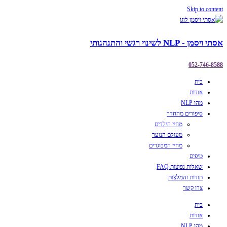
Skip to content
אסתי ויסמן - NLP לשינוי רגשי והתנהגותי
052-746-8588
בית
אודות
מהו NLP
סיפורים מהחדר
מחיי הילדים
מעולם הנוער
מחיי המבוגרים
טיפים
שאלות נפוצות FAQ
תודות והמלצות
צרו קשר
בית
אודות
מהו NLP