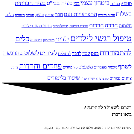
ביטחון עצמי
בעיה בבי"ס
בעיה חברתית
בכי
בגרות
ADHD
בשלות
התפרצויות זעם
חבר
חושך
חלום
חברים
הורים פרודים
חטיבה
חיסונים
חרדה
חרדות
חלומות
טיפול רגשי בילדים
חרדת בחינות
טיפול רגשי
טיפול רגשי לילדים
כלים
ילדים
כיתה א
כאבי בטן
להתמודדות
לימודים
לשלוט בהרגשה
לבד
כעס
לדבר
להצליח
פחדים וחרדות
לשתף
משעמם
מעברים
מוכנות
פחדים
סוד
ציונים
שיפור בלימודים
ציונים גבוהים
קונצרטה
ריאיון
ריטלין
רוצים לשאול? להתייעץ?
בואו נדבר!
לשיחת יעוץ ובדיקת התאמה מלאו את הפרטים ואצור קשר בהקדם