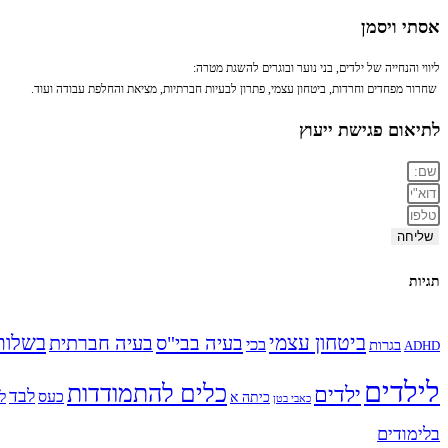
אסתי ויסמן
ליווי והנחייה של ילדים, בני נוער ובוגרים להשגת מטרה:
שחרור מפחדים וחרדות, ביטחון עצמי, פתרון לבעיות חברתיות, מציאת והחלפת עבודה ועוד.
לתיאום פגישת ייעוץ
שליחה
תגיות
ביטחון עצמי
בשלות
בעיה בבי"ס
בעיה חברתית
בכי
בגרות
ADHD
לילדים
כלים להתמודדות
ילדים
לבד
כעס
ל
כיתה א
כאבי בטן
בלימודים