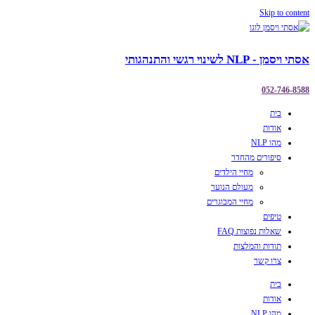
Skip to content
אסתי ויסמן - NLP לשינוי רגשי והתנהגותי
052-746-8588
בית
אודות
מהו NLP
סיפורים מהחדר
מחיי הילדים
מעולם הנוער
מחיי המבוגרים
טיפים
שאלות נפוצות FAQ
תודות והמלצות
צרו קשר
בית
אודות
מהו NLP