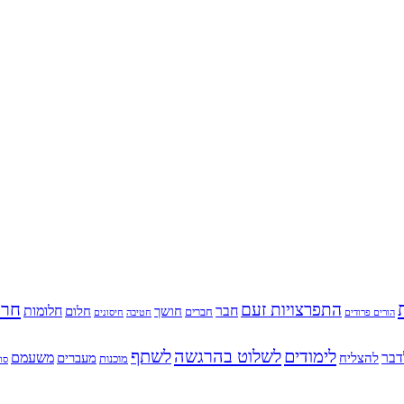
חרד
התפרצויות זעם
חבר
חלומות
חושך
חלום
חברים
הורים פרודים
חטיבה
חיסונים
לימודים
לשלוט בהרגשה
לשתף
דבר
משעמם
להצליח
מעברים
מוכנות
סו