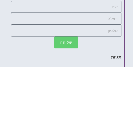
שליחה
תגיות
ביטחון עצמי
בעיה בבי"ס
בעיה
בכי
בגרות
ADHD
בשלות
חברתית
התפרצויות זעם
חבר
הורים פרודים
חרדה
חרדות
חלומות
חושך
חלום
חברים
חרדת
חטיבה
חיסונים
טיפול רגשי
טיפול רגשי בילדים
בחינות
טיפול רגשי
לילדים
כלים
ילדים
כיתה א
כאבי בטן