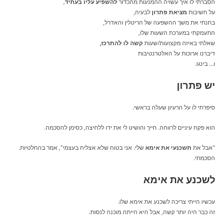
הסברתי לו איך עשויה ההמנעות מהכדור
להשפיע עליו בעתיד
,
על חשיבות
מציאת פתרון
לבעיה,
בחנתי את משך ההשפעה של הריטלין והאדרל,
התעמקתי במערכת השעות שלו,
שאלתי באיזה מקצועות/שעות
קשה לו להתרכז,
דיברנו ארוכות על האלטרנטיבות
ו… בינגו.
יש פתרון
סיפרתי לו על הרעיון שעלה בראשי.
הוא פקח עיניים לרווחה. חייך והושיט לי את ידו ללחיצה, כסימן להסכמה.
"אבל את
תשכנעי את אימא
שלי. אני בטוח שלא אצליח בעצמי", אמר בהחלטיות.
הסכמתי.
לשכנע את אימא
עכשיו הייתי צריכה לשכנע את אימא שלו.
זה כבר היה יותר קשה, אבל היא הייתה מוכנה לנסות.