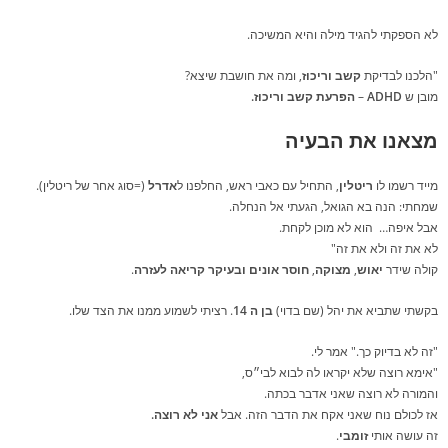
לא הספקתי להגיד מילה והיא המשיכה.
"הלכנו לבדיקת
קשב וריכוז
, ומה את חושבת שיצא?
מובן ש
ADHD
–
הפרעת קשב וריכוז.
מצאנו את הבעיה
מייד רשמו לו
ריטלין
, התחיל עם כאבי ראש, החלפנו ל
אדרל
(=סוג אחר של ריטלין).
שמחתי: הנה בא הגואל, הגעתי אל הנחלה.
אבל איפה… הוא לא מוכן לקחת.
לא את זה ולא את זה"
קולה שידר
יאוש
,
מצוקה
,
חוסר אונים ובעיקר קריאה לעזרה
.
בקשתי שתביא את יהל (שם בדוי)
בן ה 14
. רציתי לשמוע ממנו את הצד שלו.
"זה לא בדיוק כך." אמר לי.
"אימא רוצה שלא יקראו לה לבוא לבי״ס,
והמורה לא רוצה שאני אדבר בכתה.
אז לכולם נוח שאני אקח את הדבר הזה. אבל
אני לא רוצה.
זה עושה אותי
זומבי
.