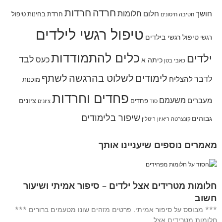
חרדה
חרדות
חלומות
חושך
חלום
חרדת בחינות
טיפול
חטיבה
חיסונים
טיפול רגשי לילדים
טיפול רגשי בילדים
רגשי
כלים להתמודדות
ילדים
לבד
כעס
כיתה א
כאבי בטן
לימודים
לשלוט בהרגשה
לשתף
לדבר
להצליח
מוכנות
פחדים וחרדות
משעמם
מעברים
ציונים
פחדים
סוד
ציונים
שיפור בלימודים
גבוהים
קונצרטה
ריאיון
ריטלין
מאמרים נוספים שיעניינו אותך
חלומות מטרידים אצל ילדים – סיפור אמיתי ושיעור
חשוב
*** מבוסס על סיפור אמיתי. פרטים מזהים שונו מטעמים ברורים ***
חלומות מטרידים אצל