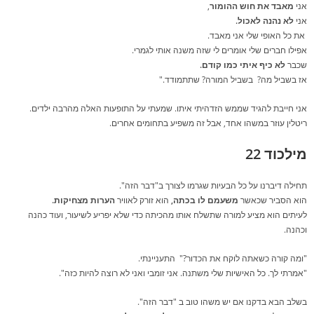
אני
מאבד את חוש ההומור
,
אני
לא נהנה לאכול.
את כל האופי שלי אני מאבד.
אפילו חברים שלי אומרים לי שזה משנה אותי לגמרי.
שכבר
לא כיף איתי כמו קודם.
אז בשביל מה? בשביל המורה? שתתמודד."
אני חייבת להגיד שממש הזדהיתי איתו. שמעתי על התופעות האלה מהרבה ילדים.
ריטלין עוזר במשהו אחד, אבל זה משפיע בתחומים אחרים.
מילכוד 22
תחילה דיברנו על כל הבעיות שגרמו לצורך ב"דבר הזה".
הוא הסביר שכאשר
משעמם לו בכתה,
הוא זורק לאוויר
הערות מצחיקות.
לעיתים הוא מציע למורה שתשלח אותו מהכיתה כדי שלא יפריע לשיעור, ועוד כהנה
וכהנה.
"ומה קורה כשאתה לוקח את הכדור?" התעניינתי.
"אמרתי לך. כל האישיות שלי משתנה. אני זומבי ואני לא רוצה להיות כזה".
בשלב הבא בדקנו אם יש משהו טוב ב "דבר הזה".