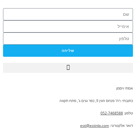
שליחה
מהו NLP
שאלות נפוצות FAQ
אסתי ויסמן
כתובתי: רח' פנחס חגין 9, כפר גנים ג', פתח תקווה
טלפון:
052-7468588
דואר אלקטרוני:
esti@estinlp.com